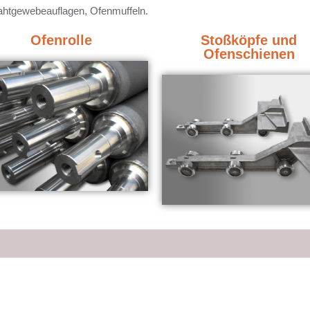
htgewebeauflagen, Ofenmuffeln.
Ofenrolle
Stoßköpfe und
Ofenschienen