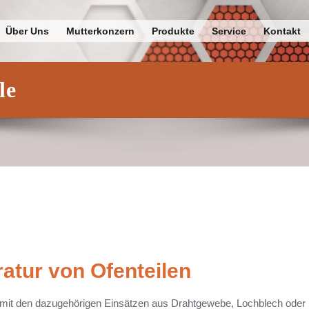
lefisch
Über Uns
Mutterkonzern
Produkte
Service
Kontakt
le
atur von Ofenteilen
e mit den dazugehörigen Einsätzen aus Drahtgewebe, Lochblech oder 