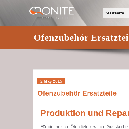
Skip
Cronite K
to
Startseite
content
Ofenzubehör Ersatztei
2 May 2015
Ofenzubehör Ersatzteile
Produktion und Repar
Für die meisten Öfen liefern wir die Gusskörb