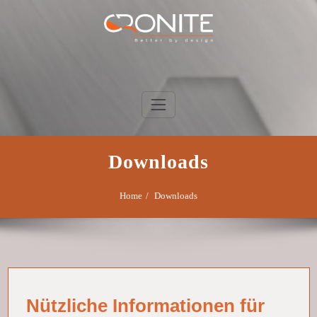
Skip
to
content
Cronite Klefisch
Downloads
Home
Downloads
Nützliche Informationen für